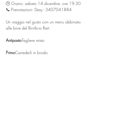
🕒 Orario: sabato 14 dicembre, ore 19:30
📞 Prenotazioni: Desy - 3407041884
Un viaggio nel gusto con un menu abbinato 
alle birre del Birrificio Reit:
Antipasto
Tagliere misto
Primo
Canederli in brodo
Mostra di più
Condividi questo evento
ciao@baitdamighel.it
©2022 Bait Da Mighel di Michele