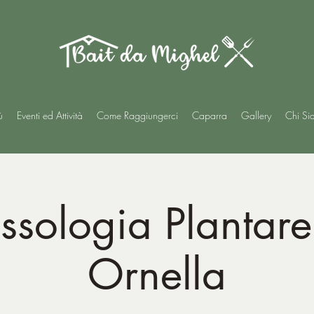
ù
Eventi ed Attività
Come Raggiungerci
Caparra
Gallery
Chi Si
essologia Plantar
Ornella