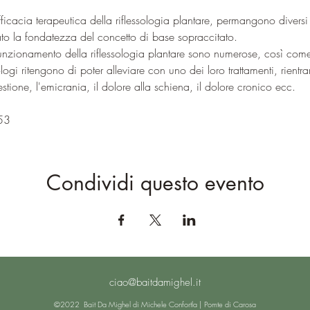
 efficacia terapeutica della riflessologia plantare, permangono divers
trato la fondatezza del concetto di base sopraccitato.
unzionamento della riflessologia plantare sono numerose, così come 
ologi ritengono di poter alleviare con uno dei loro trattamenti, rientra
gestione, l'emicrania, il dolore alla schiena, il dolore cronico ecc.
53
Condividi questo evento
ciao@baitdamighel.it
©2022 Bait Da Mighel di Michele Confortla | Pomte di Carosa