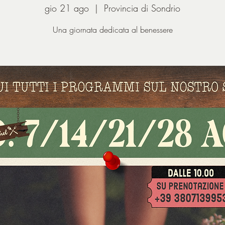
gio 21 ago
  |  
Provincia di Sondrio
Una giornata dedicata al benessere