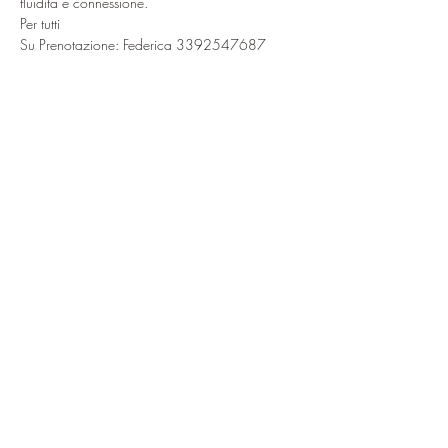
fluidità e connessione.
Per tutti
Su Prenotazione: Federica 3392547687
Condividi questo evento
ciao@baitdamighel.it
©2022 Bait Da Mighel di Michele
Confortla | Pomte di Carosa SNC CAP
23030 | P. Iva
01027660149
Privacy & Cookie
Privacy Policy
Cookie Policy
Le tue preferenze
relative alla privacy
Informativa sulla raccolta