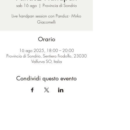
sab 16 ago
  |  
Provincia di Sondrio
Live handpan session con Panduz - Mirko
Giacomelli
Orario
16 ago 2025, 18:00 – 20:00
Provincia di Sondrio, Sentiero Frodolfo, 23030
Valfurva SO, Italia
Condividi questo evento
ciao@baitdamighel.it
©2022 Bait Da Mighel di Michele
Confortla | Pomte di Carosa SNC CAP
23030 | P. Iva
01027660149