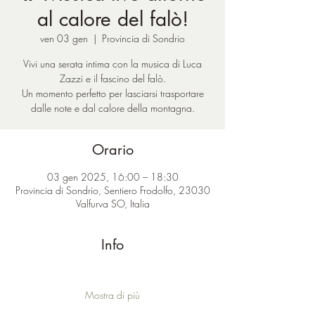
al calore del falò!
ven 03 gen
  |  
Provincia di Sondrio
Vivi una serata intima con la musica di Luca
Zazzi e il fascino del falò.
Un momento perfetto per lasciarsi trasportare
dalle note e dal calore della montagna.
Orario
03 gen 2025, 16:00 – 18:30
Provincia di Sondrio, Sentiero Frodolfo, 23030
Valfurva SO, Italia
Info
Mostra di più