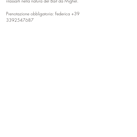
rilassarti nella natura del Bait da Mighel.
Prenotazione obbligatoria: Federica +39 
3392547687
Condividi questo evento
ciao@baitdamighel.it
©2022 Bait Da Mighel di Michele
Confortla | Pomte di Carosa SNC CAP
23030 | P. Iva
01027660149
Privacy & Cookie
Privacy Policy
Cookie Policy
Le tue preferenze
relative alla privacy