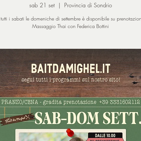
sab 21 set
  |  
Provincia di Sondrio
 tutti i sabati le domeniche di settembre è disponibile su prenotazion
Massaggio Thai con Federica Bottini