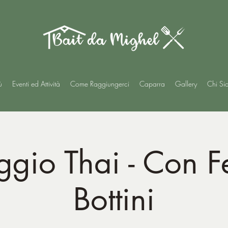
ù
Eventi ed Attività
Come Raggiungerci
Caparra
Gallery
Chi Si
gio Thai - Con F
Bottini