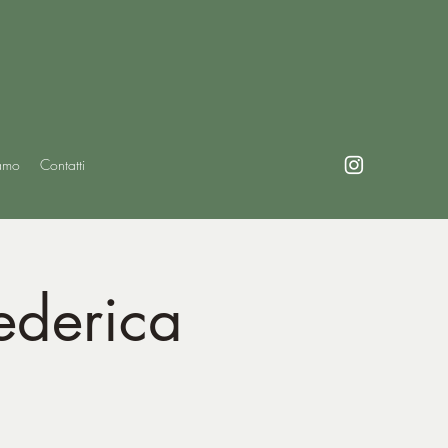
amo
Contatti
ederica