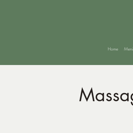
Home
Men
Massag