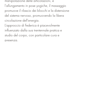
manipolazione delle articolazioni, e 
l’allungamento in pose yogiche, il massaggio 
promuove il rilascio dei blocchi e la distensione 
del sistema nervoso, promuovendo la libera 
circolazione dell’energia.
L’approccio di Federica è piacevolmente 
influenzato dalla sua trentennale pratica e 
studio del corpo, con particolare cura e 
presenza.
Su prenotazione: Federica +39 3392547687
Condividi questo evento
ciao@baitdamighel.it
©2022 Bait Da Mighel di Michele
Confortla | Pomte di Carosa SNC CAP
23030 | P. Iva
01027660149