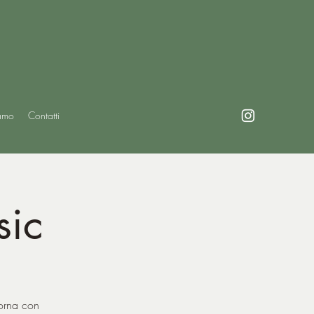
amo
Contatti
sic
torna con