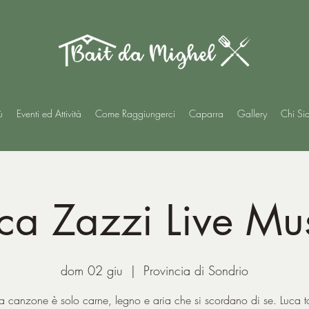
ù
Eventi ed Attività
Come Raggiungerci
Caparra
Gallery
Chi Si
ca Zazzi Live Mu
dom 02 giu
  |  
Provincia di Sondrio
a canzone è solo carne, legno e aria che si scordano di se. Luca 