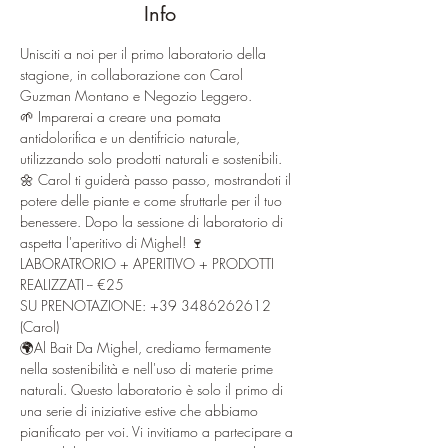
Info
Unisciti a noi per il primo laboratorio della 
stagione, in collaborazione con Carol 
Guzman Montano e Negozio Leggero.
🌱 Imparerai a creare una pomata 
antidolorifica e un dentifricio naturale, 
utilizzando solo prodotti naturali e sostenibili. 
🌼 Carol ti guiderà passo passo, mostrandoti il 
potere delle piante e come sfruttarle per il tuo 
benessere. Dopo la sessione di laboratorio di 
aspetta l'aperitivo di Mighel! 🍷
LABORATRORIO + APERITIVO + PRODOTTI 
REALIZZATI -- €25
SU PRENOTAZIONE: +39 3486262612 
(Carol)
🌍Al Bait Da Mighel, crediamo fermamente 
nella sostenibilità e nell'uso di materie prime 
naturali. Questo laboratorio è solo il primo di 
una serie di iniziative estive che abbiamo 
pianificato per voi. Vi invitiamo a partecipare a 