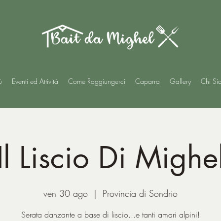
ù
Eventi ed Attività
Come Raggiungerci
Caparra
Gallery
Chi Si
Il Liscio Di Mighe
ven 30 ago
  |  
Provincia di Sondrio
Serata danzante a base di liscio...e tanti amari alpini!