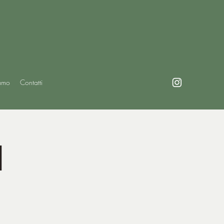
amo
Contatti
l