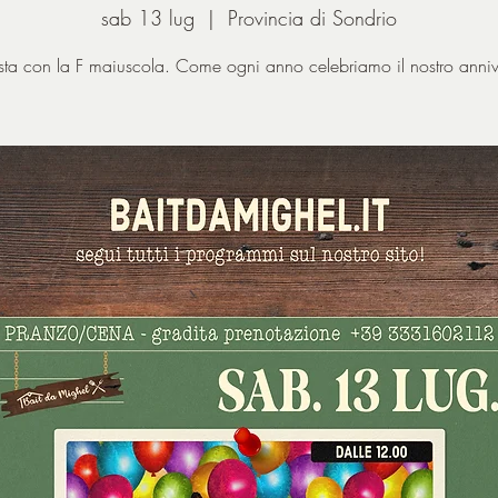
sab 13 lug
  |  
Provincia di Sondrio
ta con la F maiuscola. Come ogni anno celebriamo il nostro anniv