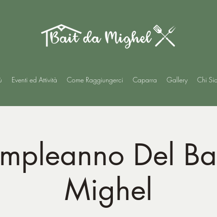
ù
Eventi ed Attività
Come Raggiungerci
Caparra
Gallery
Chi Si
ompleanno Del Ba
Mighel