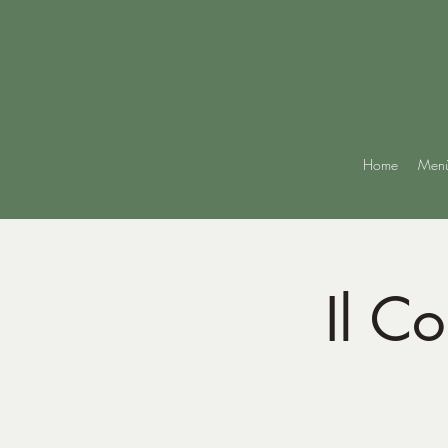
Home
Men
Il C