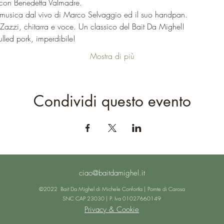
s con Benedetta Valmadre.
usica dal vivo di Marco Selvaggio ed il suo handpan.
 Zazzi, chitarra e voce. Un classico del Bait Da Mighel!
lled pork, imperdibile!
Mostra di più
Condividi questo evento
ciao@baitdamighel.it
©2022 Bait Da Mighel di Michele Confortla | Pomte di Carosa
SNC CAP 23030 | P. Iva 01027660149
Privacy & Cookie