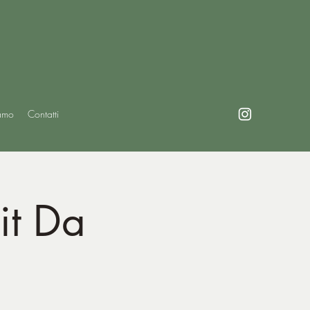
amo
Contatti
it Da