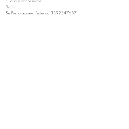
fluidità e connessione.
Per tutti
Su Prenotazione: Federica 3392547687
Condividi questo evento
ciao@baitdamighel.it
©2022 Bait Da Mighel di Michele
Confortla | Pomte di Carosa SNC CAP
23030 | P. Iva
01027660149
Privacy & Cookie
Privacy Policy
Cookie Policy
Le tue preferenze
relative alla privacy
Informativa sulla raccolta