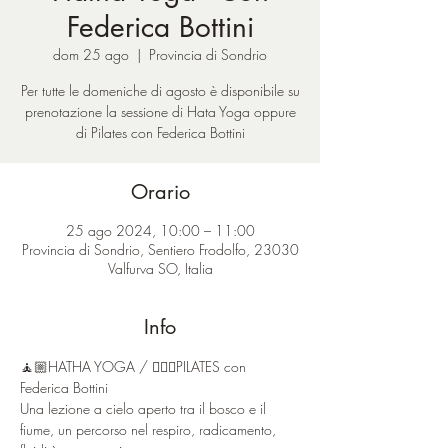
Federica Bottini
dom 25 ago
  |  
Provincia di Sondrio
Per tutte le domeniche di agosto è disponibile su
prenotazione la sessione di Hata Yoga oppure
di Pilates con Federica Bottini
Orario
25 ago 2024, 10:00 – 11:00
Provincia di Sondrio, Sentiero Frodolfo, 23030
Valfurva SO, Italia
Info
🧘🏼HATHA YOGA / 🤸🏼‍♂️PILATES con 
Federica Bottini
Una lezione a cielo aperto tra il bosco e il 
fiume, un percorso nel respiro, radicamento, 