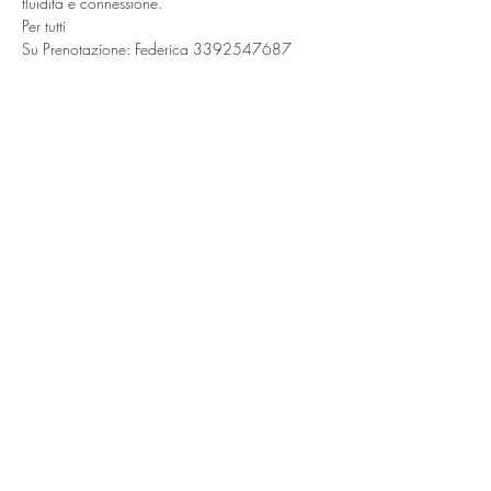
fluidità e connessione.
Per tutti
Su Prenotazione: Federica 3392547687
Condividi questo evento
ciao@baitdamighel.it
©2022 Bait Da Mighel di Michele
Confortla | Pomte di Carosa SNC CAP
23030 | P. Iva
01027660149
Privacy & Cookie
Privacy Policy
Cookie Policy
Le tue preferenze
relative alla privacy
Informativa sulla raccolta