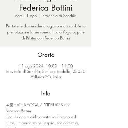
Federica Bottini
dom 11 ago
  |  
Provincia di Sondrio
Per tutte le domeniche di agosto è disponibile su
prenotazione la sessione di Hata Yoga oppure
di Pilates con Federica Bottini
Orario
11 ago 2024, 10:00 – 11:00
Provincia di Sondrio, Sentiero Frodolfo, 23030
Valfurva SO, Italia
Info
🧘🏼HATHA YOGA / 🤸🏼‍♂️PILATES con 
Federica Bottini
Una lezione a cielo aperto tra il bosco e il 
fiume, un percorso nel respiro, radicamento, 