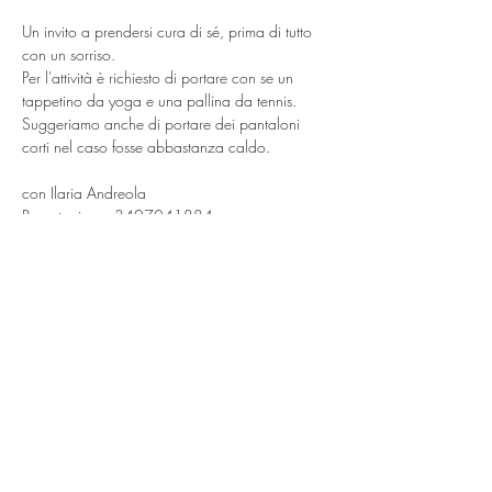
Un invito a prendersi cura di sé, prima di tutto 
con un sorriso.
Per l'attività è richiesto di portare con se un 
tappetino da yoga e una pallina da tennis. 
Suggeriamo anche di portare dei pantaloni 
corti nel caso fosse abbastanza caldo.
con Ilaria Andreola
Prenotazione: 3407041884
Condividi questo evento
ciao@baitdamighel.it
©2022 Bait Da Mighel di Michele
Confortla | Pomte di Carosa SNC CAP