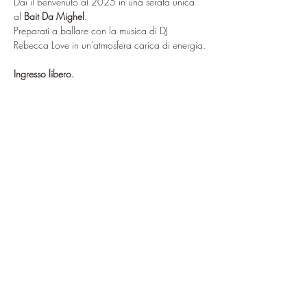
Dai il benvenuto al 2025 in una serata unica 
al 
Bait Da Mighel
.
Preparati a ballare con la musica di DJ 
Rebecca Love in un’atmosfera carica di energia.
Ingresso libero.
Condividi questo evento
ciao@baitdamighel.it
©2022 Bait Da Mighel di Michele
Confortla | Pomte di Carosa SNC CAP
23030 | P. Iva
01027660149
Privacy & Cookie
Privacy Policy
Cookie Policy
Le tue preferenze