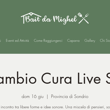
ù
Eventi ed Attività
Come Raggiungerci
Caparra
Gallery
Chi Si
mbio Cura Live 
dom 16 giu
  |  
Provincia di Sondrio
incontro tra libere forme e idee sonore. Una miscela di pensieri, s