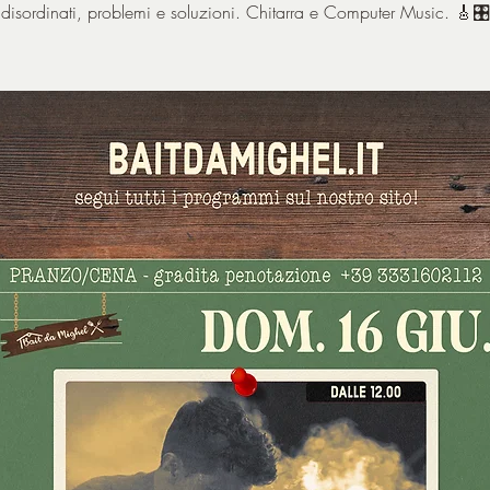
disordinati, problemi e soluzioni. Chitarra e Computer Music. 🎸🎛️