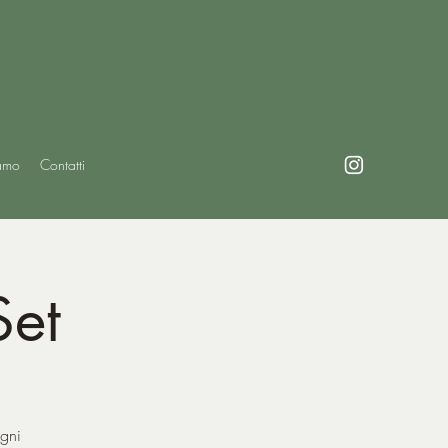
amo
Contatti
Set
ogni