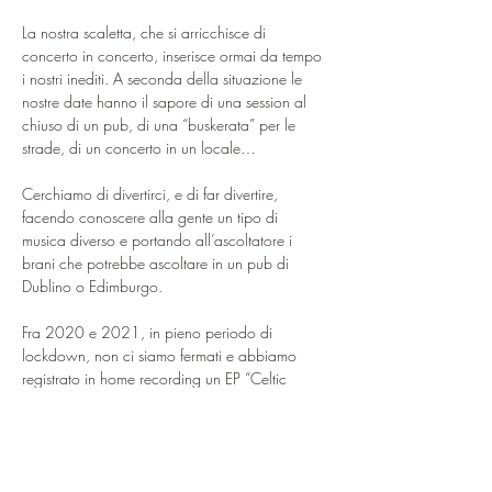
La nostra scaletta, che si arricchisce di 
concerto in concerto, inserisce ormai da tempo 
i nostri inediti. A seconda della situazione le 
nostre date hanno il sapore di una session al 
chiuso di un pub, di una “buskerata” per le 
strade, di un concerto in un locale…
Cerchiamo di divertirci, e di far divertire, 
facendo conoscere alla gente un tipo di 
musica diverso e portando all’ascoltatore i 
brani che potrebbe ascoltare in un pub di 
Dublino o Edimburgo.
Fra 2020 e 2021, in pieno periodo di 
lockdown, non ci siamo fermati e abbiamo 
registrato in home recording un EP “Celtic 
Lovers” composto da 5 pezzi, e un singolo, 
“Space”, cover…
Mostra di più