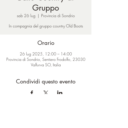
Gruppo
sab 26 lug
  |  
Provincia di Sondrio
In compagnia del gruppo country Old Boots
Orario
26 lug 2025, 12:00 – 14:00
Provincia di Sondrio, Sentiero Frodolfo, 23030
Valfurva SO, Italia
Condividi questo evento
ciao@baitdamighel.it
©2022 Bait Da Mighel di Michele
Confortla | Pomte di Carosa SNC CAP