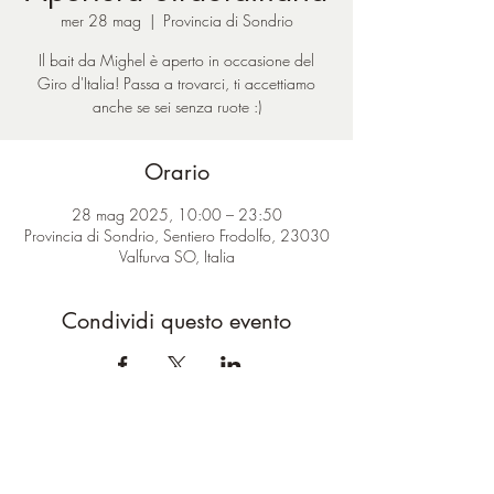
mer 28 mag
  |  
Provincia di Sondrio
Il bait da Mighel è aperto in occasione del
Giro d'Italia! Passa a trovarci, ti accettiamo
anche se sei senza ruote :)
Orario
28 mag 2025, 10:00 – 23:50
Provincia di Sondrio, Sentiero Frodolfo, 23030
Valfurva SO, Italia
Condividi questo evento
ciao@baitdamighel.it
©2022 Bait Da Mighel di Michele